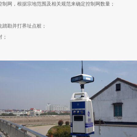
控制网，根据宗地范围及相关规范来确定控制网数量；
先踏勘并打界址点桩；
对；