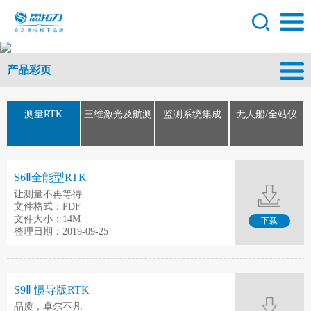
产品彩页
测量RTK
三维激光及航测
监测系统集成
无人船/全站仪
S6Ⅱ全能型RTK
让测量不再等待
文件格式：PDF
文件大小：14M
下载
整理日期：2019-09-25
S9Ⅱ 惯导版RTK
品质，卓尔不凡